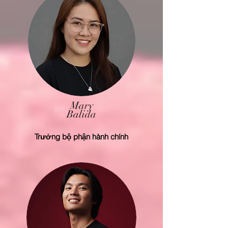
Mary
Balida
Trưởng bộ phận hành chính