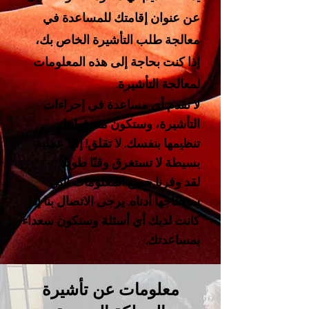
عن عنوان إقامتك للمساعدة في
معالجة طلب التأشيرة الخاص بك،
إذا كنت بحاجة إلى هذه المعلومات
لمعالجة التأشيرة.
لا نقدم أي مساعدة في إجراءات
التأشيرة، وستكون مسؤوليتك
تنظيمها بنفسك. لا تقلق! إنها عملية
بسيطة لا تستغرق وقتًا طويلاً.
لقد وفرنا جميع المعلومات التي
ستحتاجها أدناه. يرجى الاتصال بنا إذا
كانت لديك أي أسئلة وسنكون سعداء
بمساعدتك.
معلومات عن تأشيرة