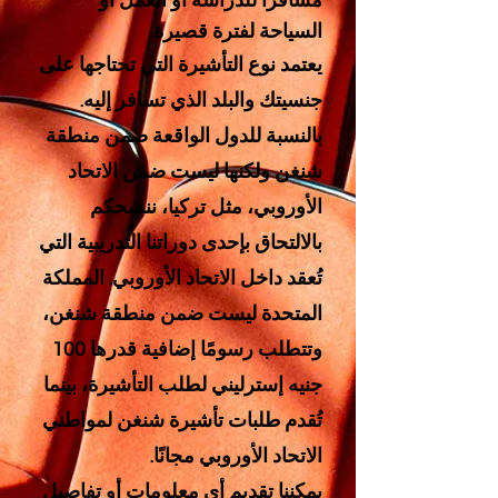
مسافرًا للدراسة أو العمل أو
السياحة لفترة قصيرة.
يعتمد نوع التأشيرة التي تحتاجها على
جنسيتك والبلد الذي تسافر إليه.
بالنسبة للدول الواقعة ضمن منطقة
شنغن ولكنها ليست ضمن الاتحاد
الأوروبي، مثل تركيا، ننصحكم
بالالتحاق بإحدى دوراتنا التدريبية التي
تُعقد داخل الاتحاد الأوروبي. المملكة
المتحدة ليست ضمن منطقة شنغن،
وتتطلب رسومًا إضافية قدرها 100
جنيه إسترليني لطلب التأشيرة، بينما
تُقدم طلبات تأشيرة شنغن لمواطني
الاتحاد الأوروبي مجانًا.
يمكننا تقديم أي معلومات أو تفاصيل