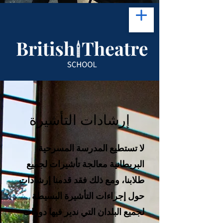
إرشادات التأشيرة
لا تستطيع المدرسة المسرحية
البريطانية معالجة تأشيرات لجميع
طلابنا، ومع ذلك فقد قدمنا إرشادات
حول إجراءات التأشيرة البسيطة
لجميع البلدان التي ندير فيها دورات