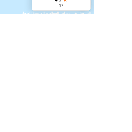
فريقنا
التسجيل في دورات العطلات الصيفية للصغار
التسجيل في دورات العطلات لكبار السن
الدروس عبر الإنترنت
كيفية التسجيل في دورات المملكة المتحدة مع
رعاية الأطفال المعفاة من الضرائب
حسابي - برنامج الولاء
برنامج الإحالة
منح "تغيير المشهد" والتمويل
البودكاست ووسائل التواصل الاجتماعي
معلومات الاتصال
والبيانات القانونية