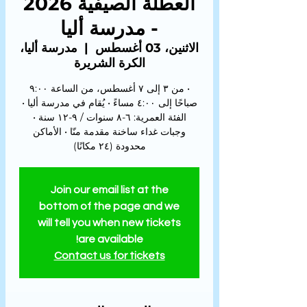
العطلة الصيفية 2026
- مدرسة أليا
الاثنين، 03 أغسطس
  |  
مدرسة أليا،
الكرة الشريرة
• من ٣ إلى ٧ أغسطس، من الساعة ٩:٠٠
صباحًا إلى ٤:٠٠ مساءً • يُقام في مدرسة أليا •
الفئة العمرية: ٦-٨ سنوات / ٩-١٢ سنة •
وجبات غداء ساخنة مقدمة منّا • الأماكن
محدودة (٢٤ مكانًا)
Join our email list at the
bottom of the page and we
will tell you when new tickets
are available!
Contact us for tickets