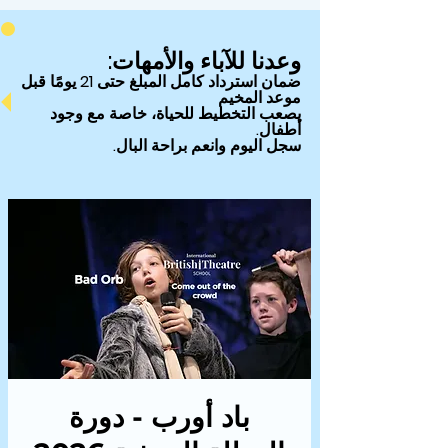
وعدنا للآباء والأمهات:
ضمان
استرداد كامل المبلغ حتى 21 يومًا قبل
موعد المخيم
يصعب التخطيط للحياة، خاصة مع وجود
أطفال.
سجل اليوم وانعم براحة البال.
باد أورب - دورة