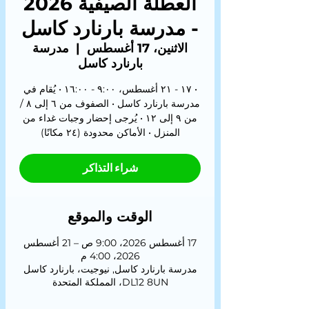
العطلة الصيفية 2026
- مدرسة بارنارد كاسل
الاثنين، 17 أغسطس
  |  
مدرسة
بارنارد كاسل
• ١٧ - ٢١ أغسطس، ٩:٠٠ - ١٦:٠٠ • يُقام في
مدرسة بارنارد كاسل • الصفوف من ٦ إلى ٨ /
من ٩ إلى ١٢ • يُرجى إحضار وجبات غداء من
المنزل • الأماكن محدودة (٢٤ مكانًا)
شراء التذاكر
الوقت والموقع
17 أغسطس 2026، 9:00 ص – 21 أغسطس
2026، 4:00 م
مدرسة بارنارد كاسل, نيوجيت، بارنارد كاسل
DL12 8UN، المملكة المتحدة