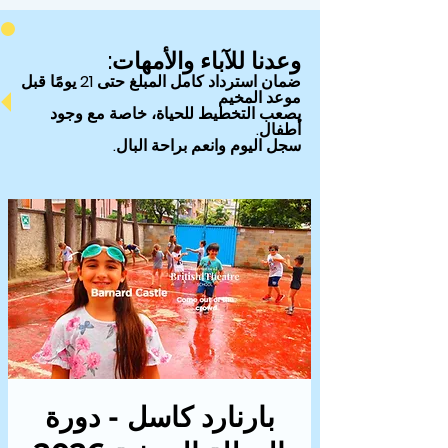
وعدنا للآباء والأمهات:
ضمان
استرداد كامل المبلغ حتى 21 يومًا قبل
موعد المخيم
يصعب التخطيط للحياة، خاصة مع وجود
أطفال.
سجل اليوم وانعم براحة البال.
بارنارد كاسل - دورة