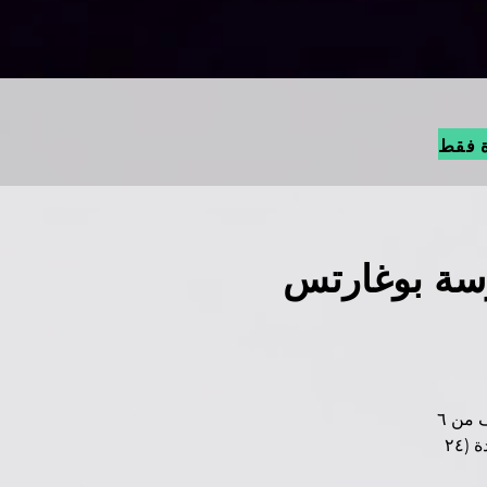
ة فقط
عطلة الصيفية 2026 - مدرسة بوغارتس
• ٢٩ يونيو - ٣ يوليو، ٩:٠٠ - ١٦:٠٠ • يُقام في مدرسة بوغارتس الدولية • الصفوف من ٦
إلى ٨ / من ٩ إلى ١٢ • يُرجى إحضار وجبات الغداء من المنزل • الأماكن محدودة (٢٤