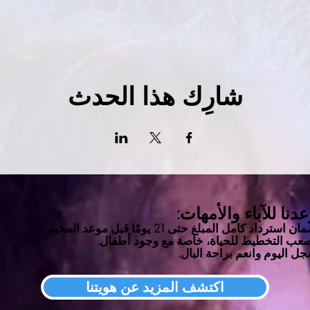
شارِك هذا الحدث
دنا للآباء والأمهات:
مان
استرداد كامل المبلغ حتى 21 يومًا قبل موعد المخيم
عب التخطيط للحياة، خاصة مع وجود أطفال.
ل اليوم وانعم براحة البال.
اكتشف المزيد عن هويتنا