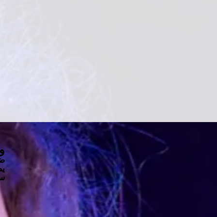
وع
ض
يص
سج