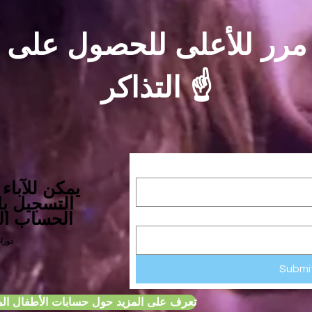
مرر للأعلى للحصول على
☝️
التذاكر
يمكن للآباء
التسجيل با
الحساب ال
*دور
Submi
تعرف على المزيد حول حسابات الأطفال الم