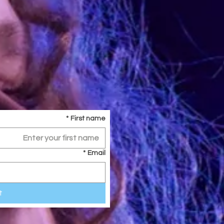
*
First name
*
Email
t