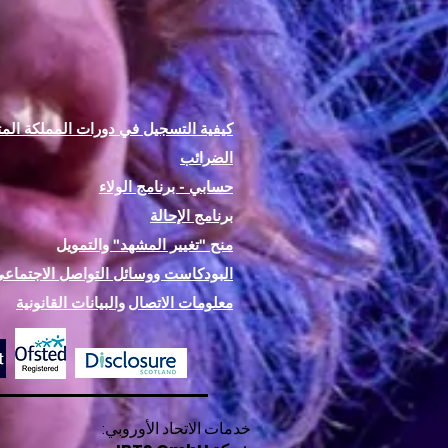
كيفية التسجيل في دورات المملكة المت
الضرائب
حسابي - برنامج الولاء
برنامج الإحالة
منح "تغيير المشهد" والتمويل
البودكاست ووسائل التواصل الاجتماع
معلومات الاتصال
والبيانات القانونية
خدمات الاتحاد الأوروبي: