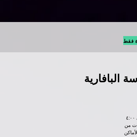
ة فقط
لصيفية 2026 - المدرسة البافارية
• من ٢٧ إلى ٣١ يوليو و/أو من ٣ إلى ٧ أغسطس، من الساعة ٩:٠٠ صباحًا إلى ٤:٠٠
لات من
نّا • الأماكن