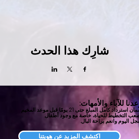
شارِك هذا الحدث
دنا للآباء والأمهات:
مان
استرداد كامل المبلغ حتى 21 يومًا قبل موعد المخيم
عب التخطيط للحياة، خاصة مع وجود أطفال.
ل اليوم وانعم براحة البال.
اكتشف المزيد عن هويتنا