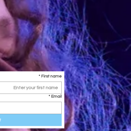
*
First name
*
Email
t