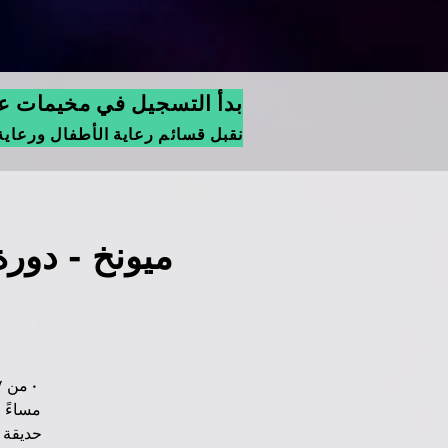
بدأ التسجيل في مخيمات عيد
نقبل قسائم رعاية الأطفال ورعاية
مساءً •