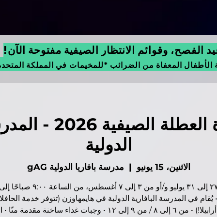
 الفصح، وقوائم الانتظار الصيفية مفتوحة الآن!
 الأطفال المعفاة من الضرائب *للمخيمات في المملكة المتحد
ميونخ - دورة العطلة ا
الدولية
الاثنين، 15 يونيو
  |  
مدرسة بافاريا الدولية gAG
 يُقام في المدرسة البافارية الدولية في هايمهاوزن (تتوفر خدمة الحاف
حديقة أرابيلا!) • من ٦ إلى ٨ / من ٩ إلى ١٢ • وجبات غداء ساخنة مقدمة م