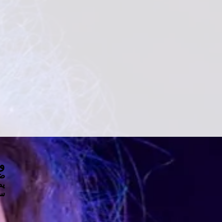
وع
ض
يص
سج