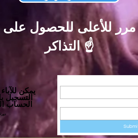
مرر للأعلى للحصول على
☝️
التذاكر
يمكن للآباء
التسجيل با
الحساب ال
*دور
Submi