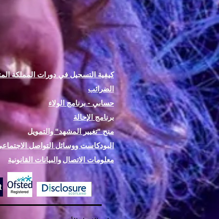
كيفية التسجيل في دورات المملكة المت
الضرائب
حسابي - برنامج الولاء
برنامج الإحالة
منح "تغيير المشهد" والتمويل
البودكاست ووسائل التواصل الاجتماع
معلومات الاتصال
والبيانات القانونية