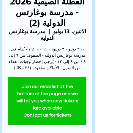
العطلة الصيفية 2026
- مدرسة بوغارتس
الدولية (2)
الاثنين، 13 يوليو
  |  
مدرسة بوغارتس
الدولية
• ٢٩ يونيو - ٣ يوليو، ٩:٠٠ - ١٦:٠٠ • يُقام في
مدرسة بوغارتس الدولية • الصفوف من ٦ إلى
٨ / من ٩ إلى ١٢ • يُرجى إحضار وجبات الغداء
من المنزل • الأماكن محدودة (٢٤ مكانًا)
Join our email list at the
bottom of the page and we
will tell you when new tickets
are available!
Contact us for tickets