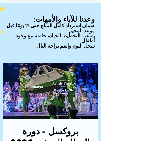
وعدنا للآباء والأمهات:
ضمان
استرداد كامل المبلغ حتى 21 يومًا قبل
موعد المخيم
يصعب التخطيط للحياة، خاصة مع وجود
أطفال.
سجل اليوم وانعم براحة البال.
بروكسل - دورة