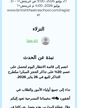
27 يوليو 2026، 9:00 ص غرينتش+1 – 31
يوليو 2026، 4:00 م غرينتش+1
www.britishtheatreschool.com/regist
er
النزلاء
See All
نبذة عن الحدث
انضم إلى قائمة الانتظار اليوم لتحصل على 
خصم 20% على تذاكر الحجز المبكر! ستُطرح 
التذاكر للبيع في 26 يناير 2026.
نداء إلى جميع أولياء الأمور والطلاب في 
أشفورد 🎭📢 مخيماتنا المسرحية تعود إليكم 
خلال عطلة المدارس هذه بفضل شركائنا في 