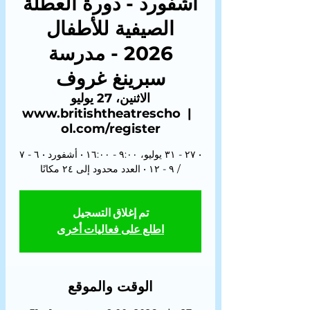
أشفورد - دورة العطلة
الصيفية للأطفال
2026 - مدرسة
سبرينغ غروف
الاثنين، 27 يوليو
www.britishtheatrescho
  |  
ol.com/register
• ٢٧ - ٣١ يوليو، ٩:٠٠ - ١٦:٠٠ • أشفورد • ٦ - ٧
/ ٩ - ١٢ • العدد محدود إلى ٢٤ مكانًا
تم إغلاق التسجيل
اطلع على فعاليات أخرى
الوقت والموقع