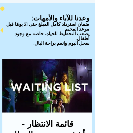
وعدنا للآباء والأمهات:
ضمان
استرداد كامل المبلغ حتى 21 يومًا قبل
موعد المخيم
يصعب التخطيط للحياة، خاصة مع وجود
أطفال.
سجل اليوم وانعم براحة البال.
قائمة الانتظار -