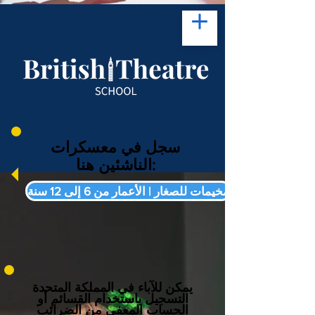
سجل في معسكرات
الناشئين هنا:
مخيمات للصغار | الأعمار من 6 إلى 12 سنة
يمكن للآباء في المملكة المتحدة
التسجيل باستخدام القسائم أو
الحساب المعفى من الضرائب