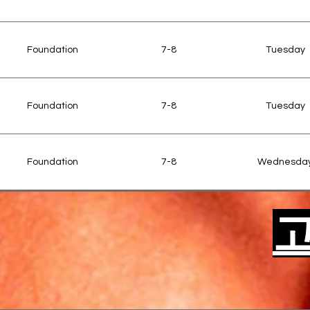
Performance Lab
Stag
Friday Junior Workshop
(Rehearsal)
Perf
Foundation
7-8
Tuesday
Friday Senior Workshop
Industry Masterclass
Monol
Foundation
7-8
Tuesday
Foundation
7-8
Wednesda
고
Foundation
7-8
Wednesda
Foundation
7-8
Thursday