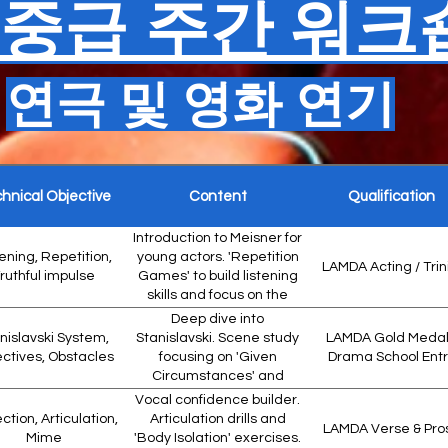
 중급 주간 워크
연극 및 영화 연기
hnical Objective
Content
Qualification
Introduction to Meisner for
tening, Repetition,
young actors. 'Repetition
LAMDA Acting / Trin
ruthful impulse
Games' to build listening
skills and focus on the
scene partner rather
Deep dive into
than the self.
nislavski System,
Stanislavski. Scene study
LAMDA Gold Medal
ctives, Obstacles
focusing on 'Given
Drama School Entr
Circumstances' and
'Super-Objectives'. Text
Vocal confidence builder.
analysis of contemporary
ction, Articulation,
Articulation drills and
LAMDA Verse & Pro
plays.
Mime
'Body Isolation' exercises.