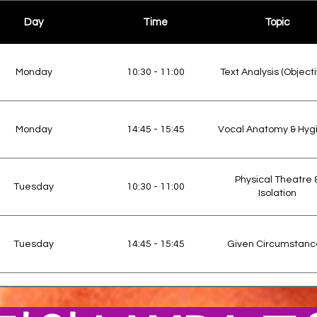
Pe
14:45 - 15:45
8
Day
Time
Topic
Pr
Monday
10:30 - 11:00
Text Analysis (Objecti
9:30
9
Techni
Monday
14:45 - 15:45
Vocal Anatomy & Hyg
13:00
10
Dres
Physical Theatre 
Tuesday
10:30 - 11:00
15:00
11
F
Isolation
Tuesday
14:45 - 15:45
Given Circumstanc
10:30 - 11:00
1
Char
Vocal
Wednesday
10:30 - 11:00
Cues & Pacing
14:45 - 15:45
2
D