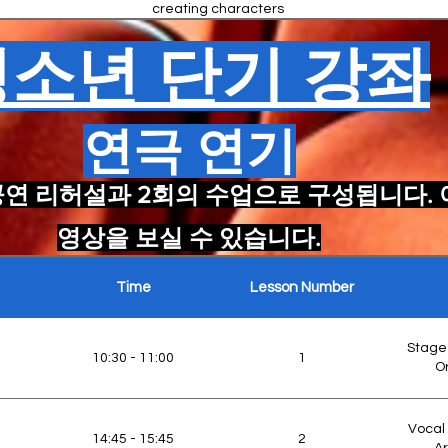
creating characters
through physical gesture
Professional dialect
RP (Received
rather than words.
청소년 단기 강좌
coaching. Learning the
unciation), General
LAMDA Public Speak
phonetic shifts for
rican, Phonetics
Standard British (RP) and
General American for
Understanding the
casting versatility.
연극 연기
era Awareness,
difference between
Trinity Screen Acti
ming, Naturalism
Stage and Screen. 'Less
is More'. Simple on-
공연 리허설과 2회의 수업으로 구성됩니다.
camera exercises and
Advanced camera
playback review.
ape Technique, Eye-
technique. Managing the
Trinity Screen Acti
영상을 보실 수 있습니다.
s, Micro-expression
'frame', hitting marks, and
mastering the
professional Self-Tape
Theatresports' and
Time
Lesson Number
setup for auditions.
taneity, Narrative
improvisation games.
Arts Award Explor
ilding, Teamwork
teaching the 'Yes, And...'
rule to build confidence in
Stage
spontaneous storytelling.
Analyzing comedic
10:30 - 11:00
1
dic Timing, Sketch
Or
structures (Rule of Three,
iting, Ensemble
Arts Award Silver/G
Status Transactions).
Devising
Devising original sketch
Vocal
material in an ensemble
Open rehearsal slot for
14:45 - 15:45
2