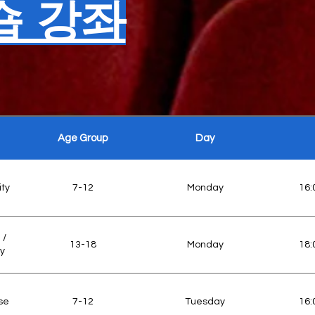
숍 강좌
Age Group
Day
ity
7-12
Monday
16:
 /
13-18
Monday
18:
y
se
7-12
Tuesday
16: