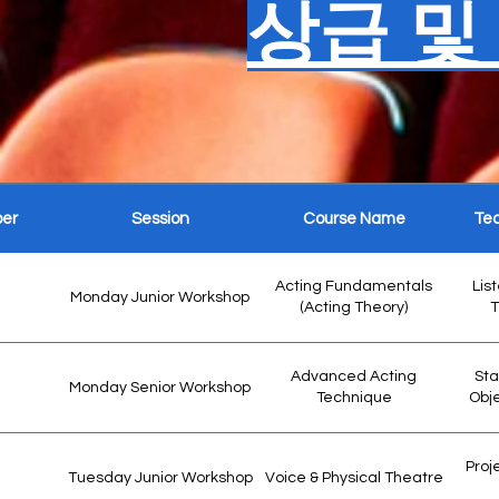
상급 및
ber
Session
Course Name
Tec
Acting Fundamentals
Lis
Monday Junior Workshop
(Acting Theory)
T
Advanced Acting
Sta
Monday Senior Workshop
Technique
Obje
Proje
Tuesday Junior Workshop
Voice & Physical Theatre