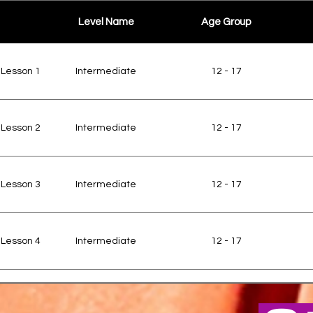
Foundation
7-8
Thursday
Level Name
Age Group
 Lesson 1
Intermediate
12 - 17
Foundation
7-8
Friday
 Lesson 2
Intermediate
12 - 17
Foundation
7-8
Friday
 Lesson 3
Intermediate
12 - 17
Foundation
7-8
Friday
 Lesson 4
Intermediate
12 - 17
Elementary
8-10
Monday
 Lesson 5
Intermediate
12 - 17
Elementary
8-10
Monday