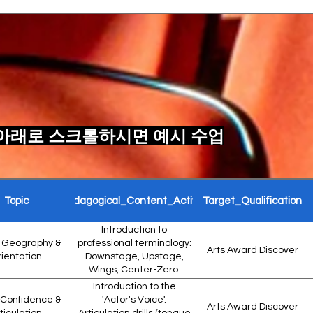
ing
13-18
Tuesday
18:
ng
7-12
Wednesday
16:
 아래로 스크롤하시면 예시 수업
ng
13-18
Wednesday
18:
Topic
Pedagogical_Content_Activity
Target_Qualification
e
7-12
Thursday
16:
Introduction to
 Geography &
professional terminology:
Arts Award Discover
ientation
Downstage, Upstage,
old
13-18
Thursday
18:
Wings, Center-Zero.
Exercises in navigating
Introduction to the
the scenic space without
 Confidence &
'Actor's Voice'.
Arts Award Discover
blocking peers.