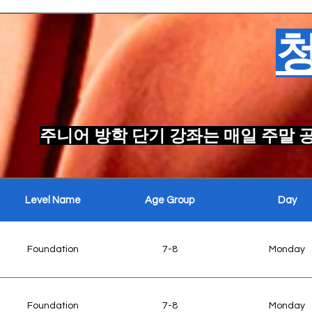
Tuesday Senior Workshop
Accents & Dialects
Pron
Ame
Wednesday Junior
Screen Acting
Cam
Workshop
Introduction
Fra
주니어 방학 단기 강좌는 매일 주말 
Wednesday Senior
Professional Screen
Self-T
Workshop
Acting
line
Level Name
Age Group
Day
Thursday Junior
Spon
Improvisation & Creativity
Workshop
bu
Foundation
7-8
Monday
Come
Thursday Senior
Comedy & Devising
Wr
Workshop
Foundation
7-8
Monday