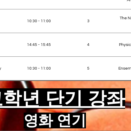
Ar
setting.
ing, Memorisation,
working on term projects.
End of Term Showc
ormance Etiquette
Applying technical skills to
a final script. Focus on
The N
stagecraft and discipline.
Masterclass focus. Mock
10:30 - 11:00
3
Audition Prep,
auditions, monologue
Drama School Auditi
ogues, Industry Q&A
polishing, and Q&A on the
business of acting
(Agents, Casting,
14:45 - 15:45
4
Physic
Headshots).
y
10:30 - 11:00
5
Ensem
학년 단기 강좌
y
14:45 - 15:45
6
Characte
Ent
영화 연기
10:30 - 11:00
7
T