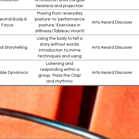
ticulation
Articulation drills (tongue
ase
7-12
Friday
16:
twisters) and projection
games to build
Moving from 'everyday
confidence without
eutral Body &
posture' to 'performance
Arts Award Discover
straining the vocal cords.
Focus
posture.' Exercises in
ons
13-18
Friday
18:
stillness (Tableau Vivant)
and physical control to
Using the body to tell a
create a neutral starting
story without words.
al Storytelling
Arts Award Discover
point.
Introduction to mime
techniques and using
gesture to convey clear
Listening and
meaning to an audience.
responding within a
ble Dynamics
Arts Award Discover
group. 'Pass the Clap'
and rhythmic
coordination exercises
Introduction to building a
to develop group focus
character. Using animal
r & Imagination
Arts Award Discover
and reduce individual
movements to find
distraction.
different ways of walking
and moving across the
The technical discipline
stage.
rance & Exit
of entering a scene in
Arts Award Discover
echnique
character and exiting
without breaking
character. Maintaining