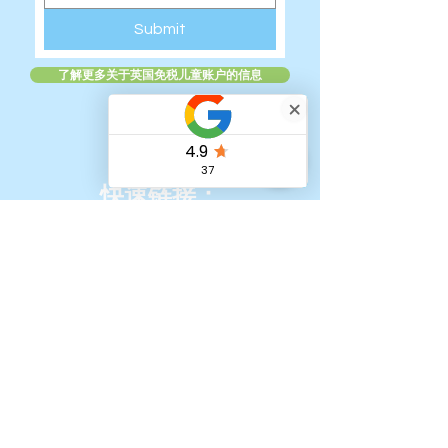
Submit
了解更多关于英国免税儿童账户的信息
快速链接：
家
我们的团队
青少年假期课程报名
老年人假期课程报名
在线课程
如何注册英国免税儿童保育课程
我的账户 - 会员计划
转介计划