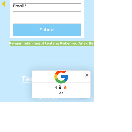
Email
*
Submit
Pelajari lebih lanjut tentang Rekening Anak Bebas Pajak di Inggris
Tautan Cepat:
Rumah
Tim Kami
Pendaftaran Kursus Liburan untuk Anak-
Anak
Pendaftaran Kursus Liburan untuk Lansia
Kelas Online