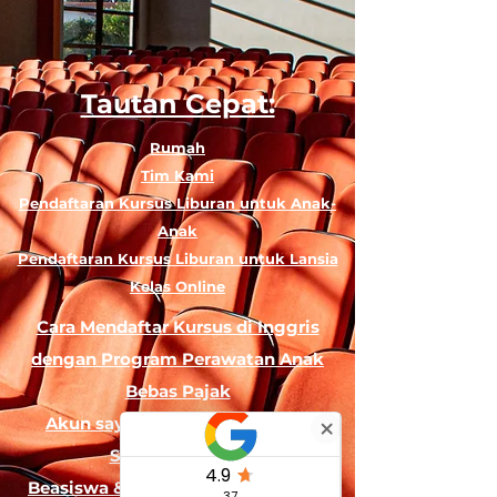
Tautan Cepat:
Rumah
Tim Kami
Pendaftaran Kursus Liburan untuk Anak-
Anak
Pendaftaran Kursus Liburan untuk Lansia
Kelas Online
Cara Mendaftar Kursus di Inggris
dengan Program Perawatan Anak
Bebas Pajak
Akun saya - Program Loyalitas
Skema Rujukan
Beasiswa & Pendanaan 'Perubahan