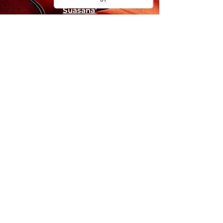
Suasana'
Podcast & Media Sosial
Kontak &
Impressum
Layanan Inggris & Internasional:
Sekolah Teater Internasional
Inggris LTD
Rumah Internasional
Jalan Mosley 61
Manchester
Britania Raya