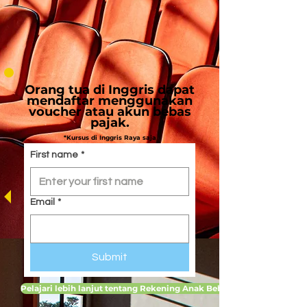
Orang tua di Inggris dapat
mendaftar menggunakan
voucher atau akun bebas
pajak.
*Kursus di Inggris Raya saja
First name
*
Email
*
Submit
Pelajari lebih lanjut tentang Rekening Anak Bebas Pajak di Inggris