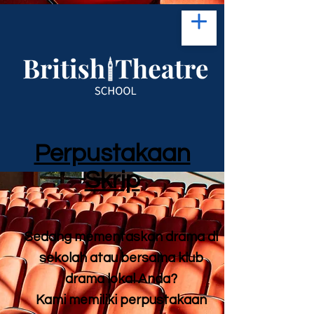
Perpustakaan
Skrip
Sedang mementaskan drama di
sekolah atau bersama klub
drama lokal Anda?
Kami memiliki perpustakaan