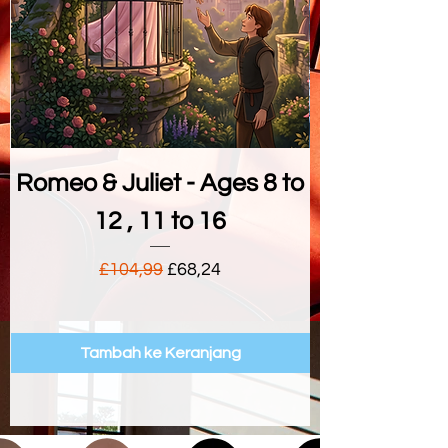
Romeo & Juliet - Ages 8 to
A Christmas 
12 , 11 to 16
Harga Reguler
Harga Promosi
£104,99
£68,24
Tambah ke Keranjang