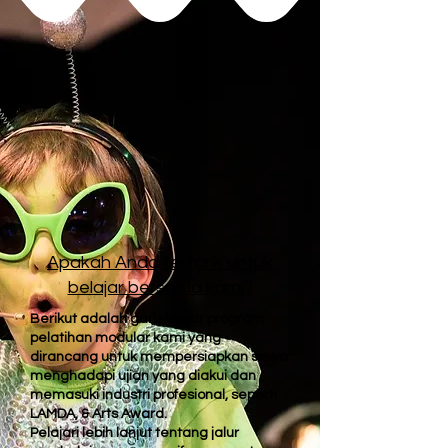
Apakah Anda tertarik untuk
belajar bersama kami?
Berikut adalah garis besar program
pelatihan modular kami yang
dirancang untuk mempersiapkan siswa
menghadapi ujian yang diakui dan
memasuki industri profesional, seperti
LAMDA, & Arts Award.
Pelajari lebih lanjut tentang jalur