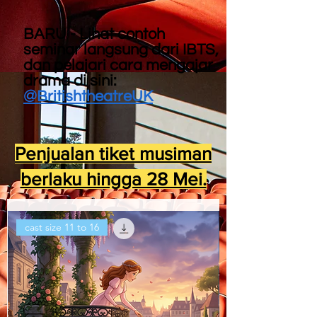
BARU - Lihat contoh
seminar langsung dari IBTS,
dan pelajari cara mengajar
drama di sini:
@BritishtheatreUK
Penjualan tiket musiman
berlaku hingga 28 Mei.
cast size 11 to 16