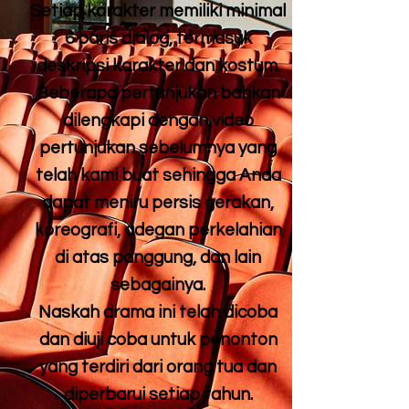
Setiap karakter memiliki minimal
6 baris dialog, termasuk
deskripsi karakter dan kostum.
Beberapa pertunjukan bahkan
dilengkapi dengan video
pertunjukan sebelumnya yang
telah kami buat sehingga Anda
dapat meniru persis gerakan,
koreografi, adegan perkelahian
di atas panggung, dan lain
sebagainya.
Naskah drama ini telah dicoba
dan diuji coba untuk penonton
yang terdiri dari orang tua dan
diperbarui setiap tahun.