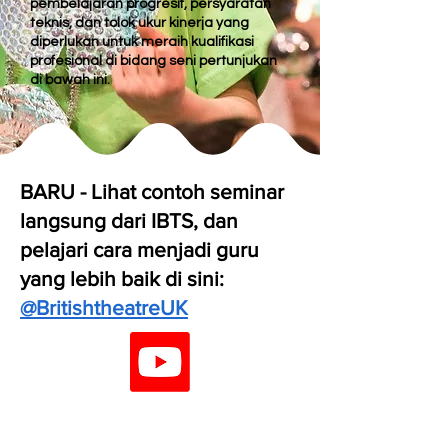
pembelajaran progresif, persyaratan
teknis, dan tolok ukur kinerja yang
diperlukan untuk meraih kualifikasi
profesional di bidang seni pertunjukan
di bawah ini.
BARU - Lihat contoh seminar
langsung dari IBTS, dan
pelajari cara menjadi guru
yang lebih baik di sini:
@BritishtheatreUK