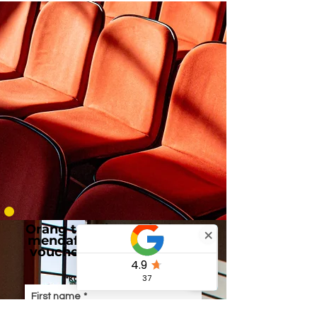
Orang tua di Inggris dapat
mendaftar menggunakan
voucher atau akun bebas
pajak.
*Kursus di Inggris Raya saja
First name
*