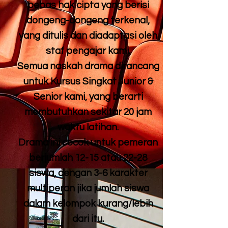
bebas hak cipta yang berisi
dongeng-dongeng terkenal,
yang ditulis dan diadaptasi oleh
staf pengajar kami.
Semua naskah drama dirancang
untuk Kursus Singkat Junior &
Senior kami, yang berarti
membutuhkan sekitar 20 jam
waktu latihan.
Drama ini cocok untuk pemeran
berjumlah 12-15 atau 22-28
siswa, dengan 3-6 karakter
multiperan jika jumlah siswa
dalam kelompok kurang/lebih
dari itu.