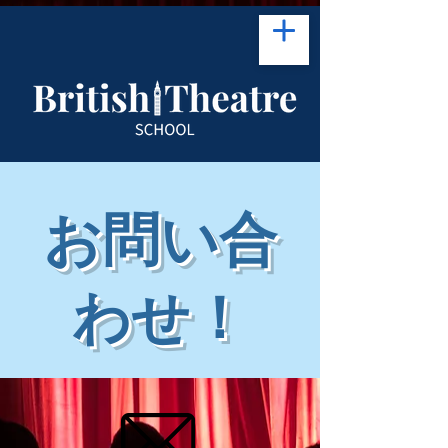
お問い合
わせ！