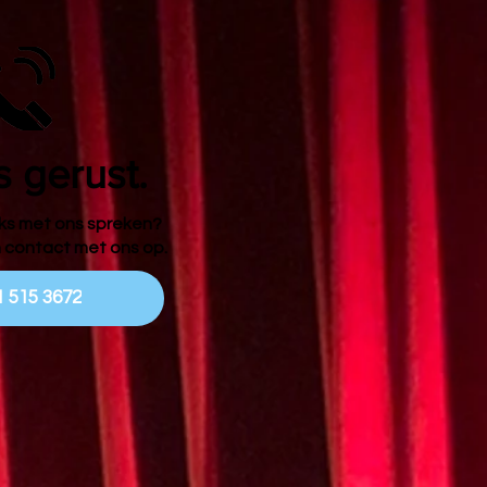
s gerust.
eks met ons spreken?
 contact met ons op.
1 515 3672