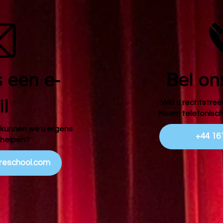
 een e-
Bel on
l
Wilt u rechtstre
Neem telefonisch
 kunnen we u ergens
+44 16
 helpen?
treschool.com