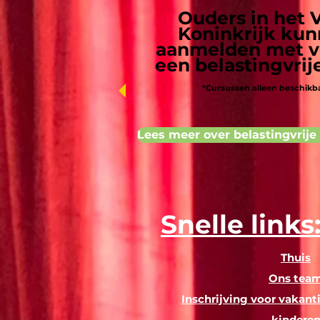
Ouders in het 
Koninkrijk kun
aanmelden met v
een belastingvrij
*Cursussen alleen beschikba
Lees meer over belastingvrije
Snelle links
Thuis
Ons tea
Inschrijving voor vakant
kindere