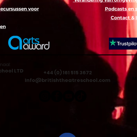
iecursussen voor
Podcasts en 
Contact &
sen
naal:
chool LTD
+44 (0) 161 515 3672
M
Info@britishtheatreschool.com