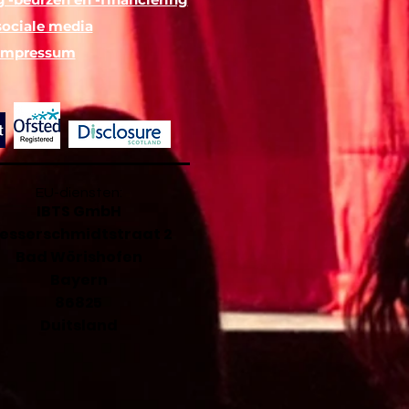
sociale media
Impressum
EU-diensten:
IBTS GmbH
esserschmidtstraat 2
Bad Wörishofen
Bayern
86825
Duitsland