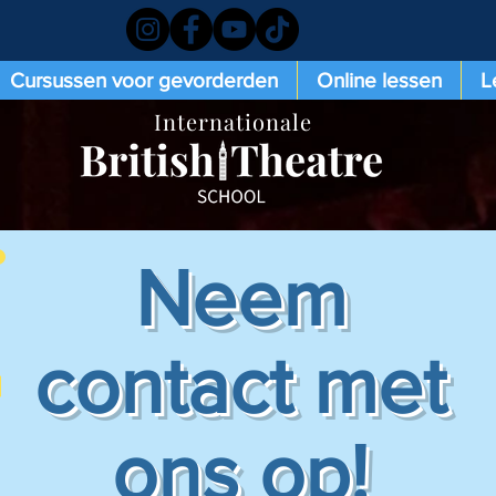
Cursussen voor gevorderden
Online lessen
L
Internationale
Neem
contact met
ons op!