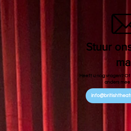
Stuur ons
mai
Heeft u nog vragen? Of
anders mee
info@britishthea