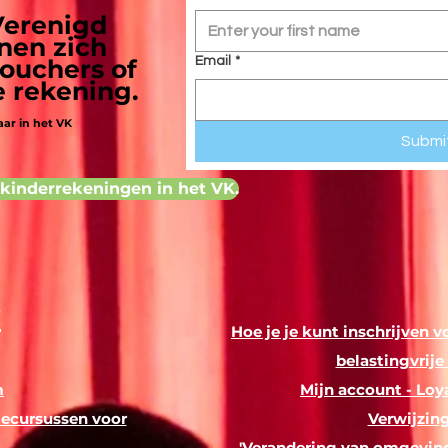
Verenigd
nen zich
ouchers of
Email
*
e rekening.
ar in het VK
Submi
 kinderrekeningen in het VK.
:
Hoe je je kunt inschrijven 
belastingvrij
m
Mijn account - Lo
iecursussen voor
Verwijzin
n
'Verandering van omgeving