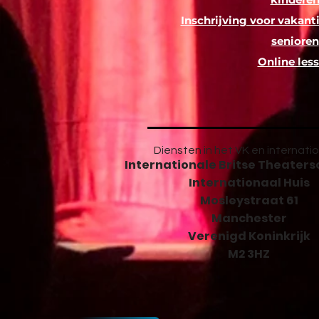
Inschrijving voor vakant
senioren
Online les
Diensten in het VK en internatio
Internationale Britse Theaters
Internationaal Huis
Mosleystraat 61
Manchester
Verenigd Koninkrijk
M2 3HZ