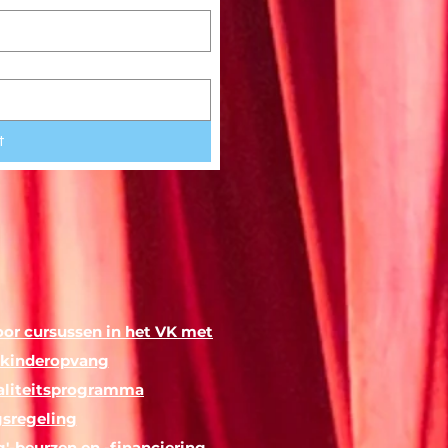
t
voor cursussen in het VK met
e kinderopvang
yaliteitsprogramma
gsregeling
'-beurzen en -financiering