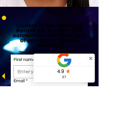
Ouders in het Verenigd
Koninkrijk kunnen zich
aanmelden met vouchers
of een belastingvrije
rekening.
*Cursussen alleen beschikbaar in het VK
First name
*
Email
*
Submit
Lees meer over belastingvrije kinderrekeningen in het VK.