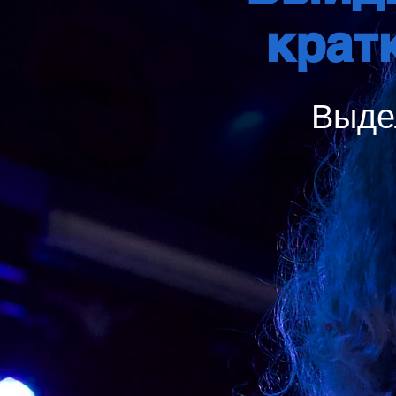
крат
Выде