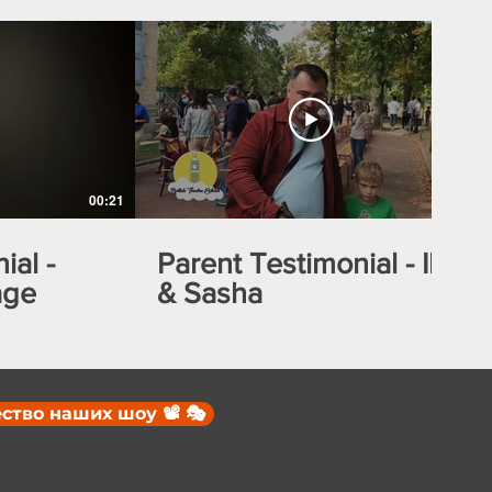
00:21
00:17
ial -
Parent Testimonial - Ilia
age
& Sasha
ство наших шоу 📽️ 🎭