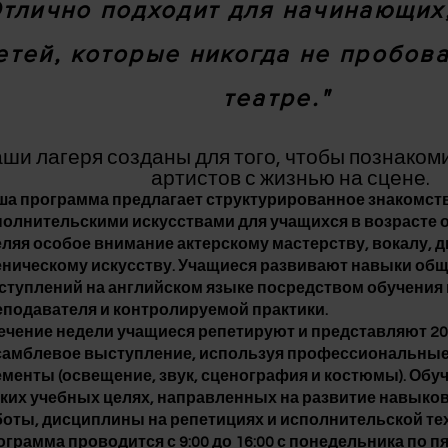
Отлично подходит для начинающих
етей, которые никогда не пробова
театре."
ши лагеря созданы для того, чтобы познако
артистов с жизнью на сцене.
ша программа предлагает структурированное знакомств
олнительскими искусствами для учащихся в возрасте от 
еляя особое внимание актерскому мастерству, вокалу, 
еническому искусству. Учащиеся развивают навыки об
ступлений на английском языке посредством обучения
еподавателя и контролируемой практики.
течение недели учащиеся репетируют и представляют 2
самблевое выступление, используя профессиональные
менты (освещение, звук, сценография и костюмы). Обуч
тких учебных целях, направленных на развитие навыко
боты, дисциплины на репетициях и исполнительской те
грамма проводится с 9:00 до 16:00 с понедельника по 