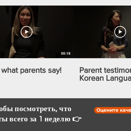
00:18
 what parents say!
Parent testimon
Korean Langu
обы посмотреть, что
Оцените каче
ы всего за 1 неделю 👉