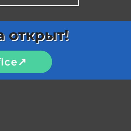
а открыт!
ice↗️