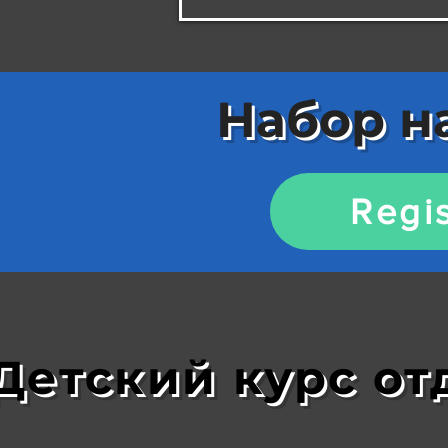
Набор на
Regis
Детский курс от