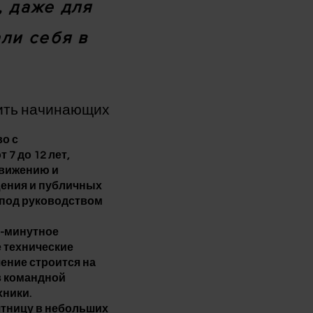
, даже для
ли себя в
мить начинающих
о с
7 до 12 лет,
движению и
щения и публичных
 под руководством
0-минутное
 технические
ение строится на
в командной
хники.
пятницу в небольших