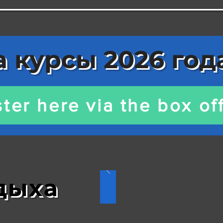
 курсы 2026 год
ter here via the box off
дыха