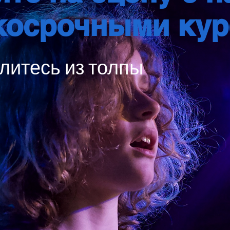
косрочными кур
литесь из толпы