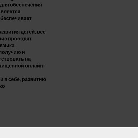
 для обеспечения
авляется
обеспечивает
звития детей, все
ние проводят
языка.
получию и
тствовать на
ащищенной онлайн-
и в себе, развитию
ко