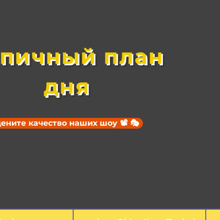
пичный план
дня
ените качество наших шоу 📽️ 🎭