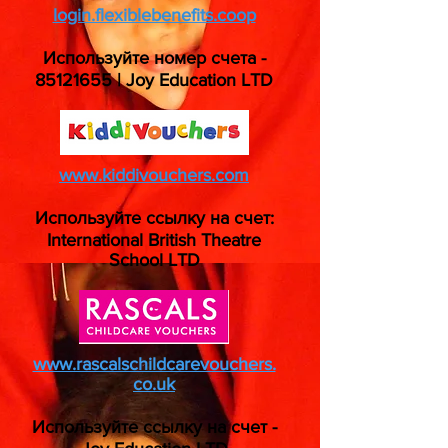
login.flexiblebenefits.coop
Используйте номер счета -
85121655
| Joy Education LTD
www.kiddivouchers.com
Используйте ссылку на счет:
International British Theatre
School LTD
www.rascalschildcarevouchers.
co.uk
Используйте ссылку на счет -