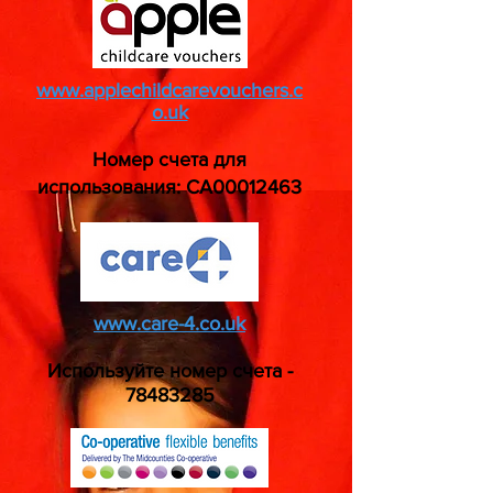
www.applechildcarevouchers.c
o.uk
Номер счета для
использования: CA00012463
www.care-4.co.uk
Используйте номер счета -
78483285