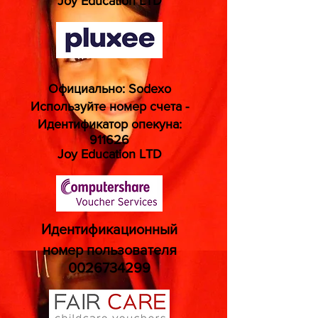
Joy Education LTD
Официально: Sodexo
Используйте номер счета -
Идентификатор опекуна:
911626
Joy Education LTD
Идентификационный
номер пользователя
0026734299