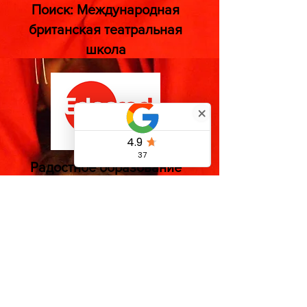
Поиск: Международная
британская театральная
школа
Радостное образование
Номер по каталогу
EdenRed: P21308081
Номер OFSTED:
2682527