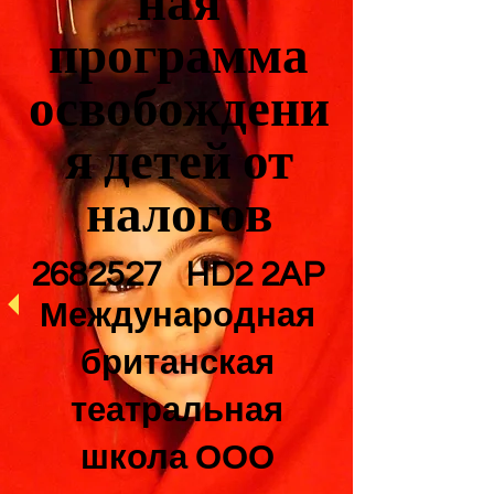
ная
программа
освобождени
я детей от
налогов
2682527
HD2 2AP
Международная
британская
театральная
школа ООО