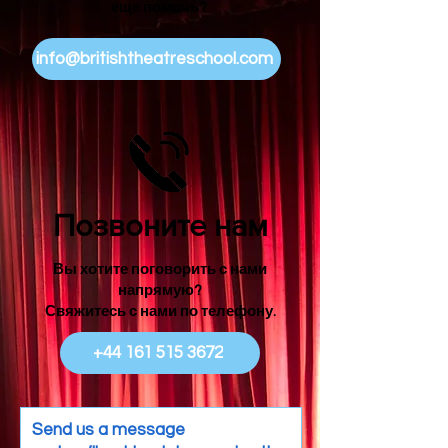
еще помочь?
info@britishtheatreschool.com
Позвоните нам
Вы хотите поговорить с нами
напрямую?
Свяжитесь с нами по телефону.
+44 161 515 3672
Send us a message