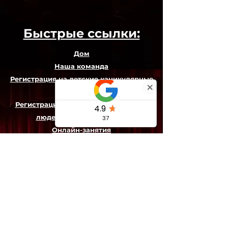
Быстрые ссылки:
Дом
Наша команда
Регистрация на детские каникулярные
курсы
Регистрация на курсы для пожилых
людей на время каникул
Онлайн-занятия
Как зарегистрироваться на курсы в
Великобритании с помощью
программы Tax Free Childcare
Мой аккаунт - Программа
лояльности
Реферальная программа