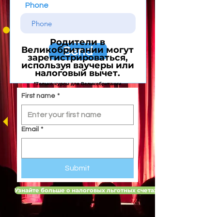
Phone
Родители в
Великобритании могут
Send
зарегистрироваться,
используя ваучеры или
налоговый вычет.
*Только курсы для Великобритании
First name
*
Email
*
Submit
Узнайте больше о налоговых льготных счетах для детей в Вели