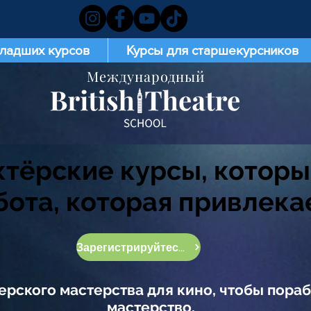
младших курсов
Курсы для старшекурсников
Международный
тёрские курсы, которые
ота, которая привлека
Зарегистрируйтесь сейчас
рского мастерства для кино, чтобы пораб
мастерство.