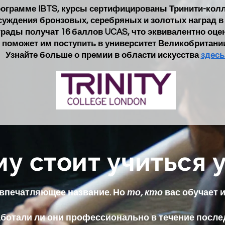
ограмме IBTS, курсы сертифицированы Тринити-кол
уждения бронзовых, серебряных и золотых наград в 
рады получат 16 баллов UCAS, что эквивалентно оценк
поможет им поступить в университет Великобритании
Узнайте больше о премии в области искусства
здесь
у стоит учиться у
ь впечатляющее название. Но
то, кто
вас обучает 
Работали ли они профессионально в течение после