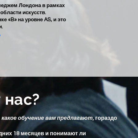
леджем Лондона в рамках
области искусств.
е «B» на уровне AS, и это
.
.
 нас?
и
какое обучение вам предлагают,
гораздо
дних 18 месяцев и понимают ли