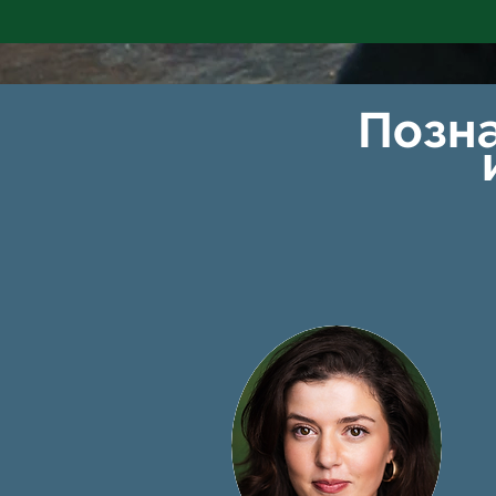
Присоед
Позн