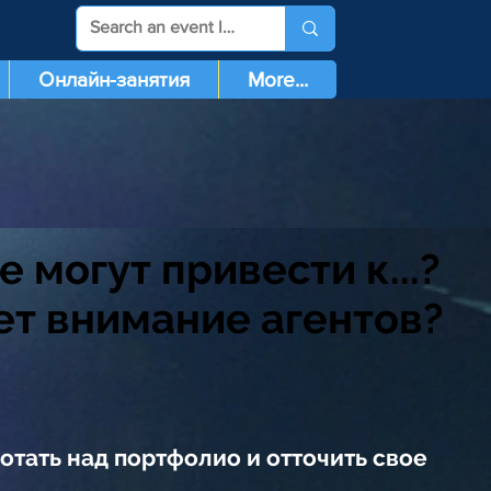
Онлайн-занятия
More...
 могут привести к...?
ет внимание агентов?
отать над портфолио и отточить свое