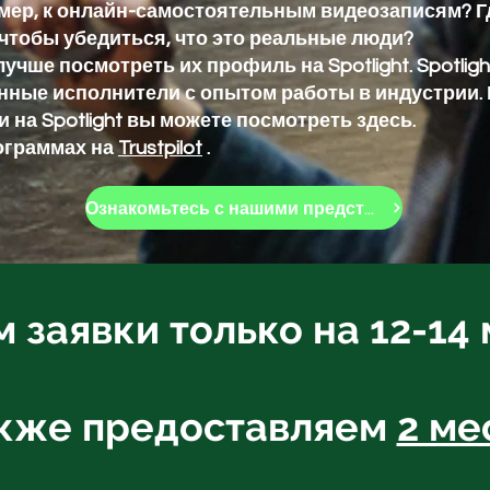
мер, к онлайн-самостоятельным видеозаписям? Г
 чтобы убедиться, что это реальные люди?
чше посмотреть их профиль на Spotlight. Spotligh
енные исполнители с опытом работы в индустрии.
 на Spotlight вы можете посмотреть здесь.
ограммах на
Trustpilot
.
Ознакомьтесь с нашими предстоящими курсами.
заявки только на 12-14
акже предоставляем
2 ме