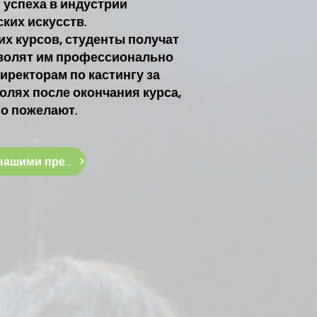
 успеха в индустрии
ких искусств.
их курсов, студенты получат
волят им
профессионально
иректорам по кастингу за
олях после окончания курса,
го пожелают.
Ознакомьтесь с нашими предстоящими курсами.