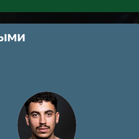
ния ниже.
рыми