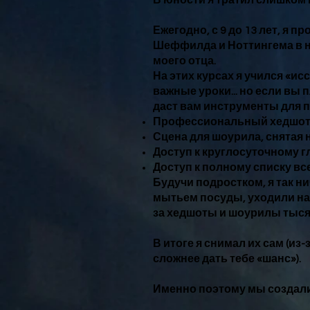
В юности я тратил слишком 
Ежегодно, с 9 до 13 лет, я 
Шеффилда и Ноттингема в н
моего отца.
На этих курсах я учился «и
важные уроки... но если вы п
даст вам инструменты для п
Профессиональный хедшот 
Сцена для шоурила, снятая 
Доступ к круглосуточному 
Доступ к полному списку в
Будучи подростком, я так ни
мытьем посуды, уходили на
за хедшоты и шоурилы тысяч
В итоге я снимал их сам (и
сложнее дать тебе «шанс»).
Именно поэтому мы создали 