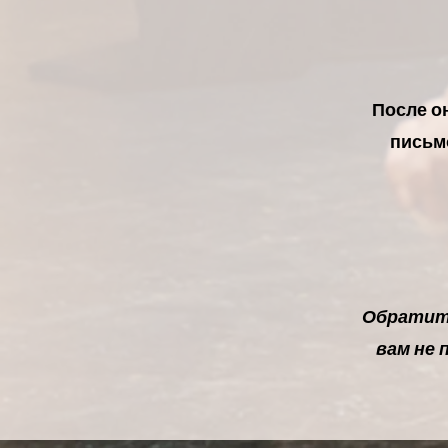
После о
письмо
Обратите
вам не 