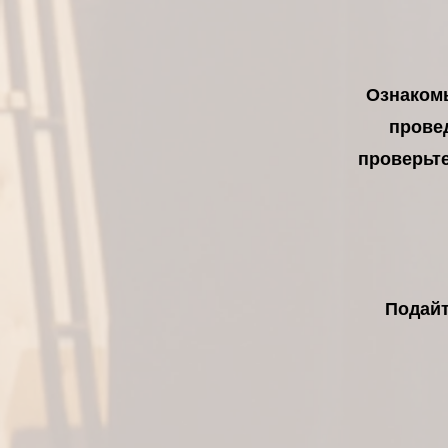
Ознакомь
провед
проверьт
Подайт