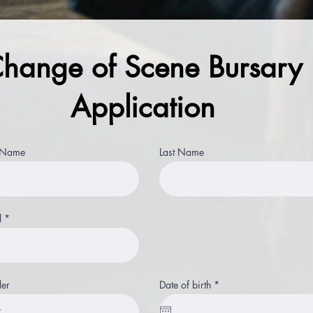
hange of Scene Bursary
Application
t Name
Last Name
l
r
er
Date of birth
*
e
q