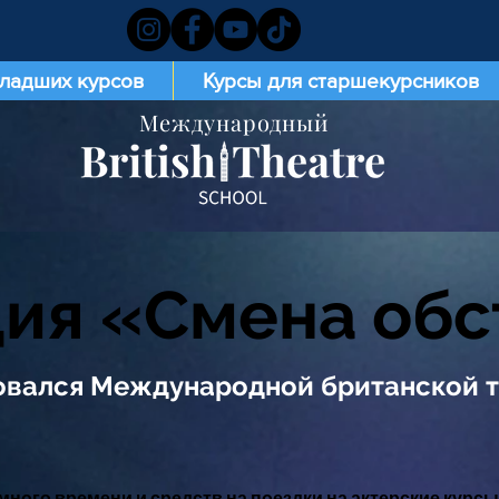
младших курсов
Курсы для старшекурсников
Международный
ия «Смена обс
овался Международной британской т