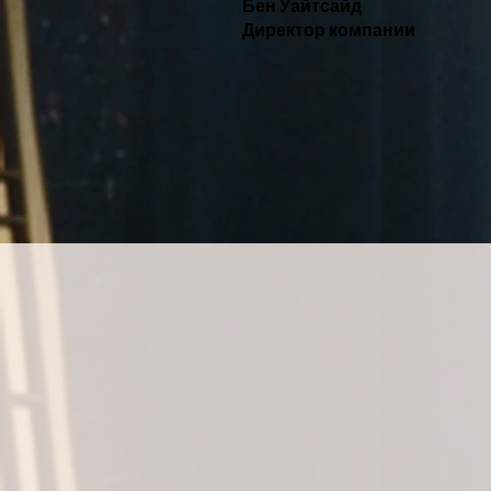
Бен Уайтсайд
Директор компании