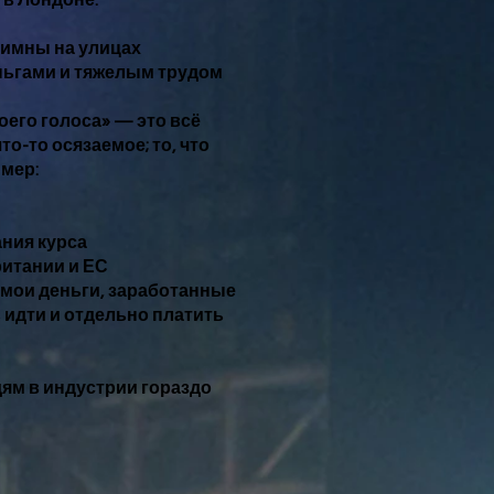
 в Лондоне.
 гимны на улицах
ньгами и тяжелым трудом
оего голоса» — это всё
то-то осязаемое; то, что
имер:
ния курса
ритании и ЕС
е мои деньги, заработанные
 идти и отдельно платить
дям в индустрии гораздо