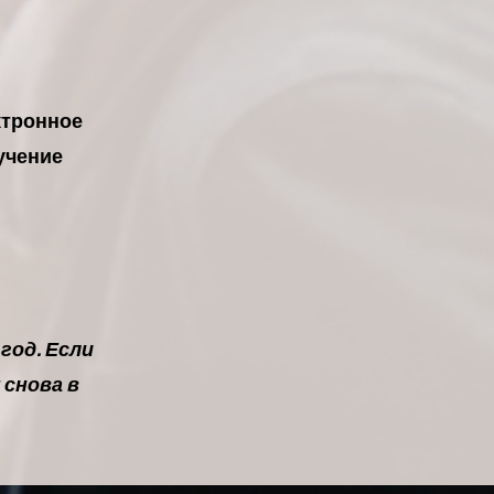
ктронное
учение
год. Если
 снова в