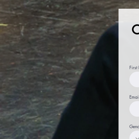
C
Firs
Emai
Gend