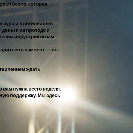
e of Scene, которая
 курсы в регионах и в
 деньги на проезде и
возим индустрию к вам.
 садиться в самолет — вы
нетерпением ждать
о вам нужна всего неделя,
ную поддержку. Мы здесь