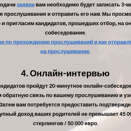
подачи
заявки
вам необходимо будет записать 3-м
я прослушивания и отправить его нам. Мы просм
 и пригласим кандидатов, прошедших отбор, на о
собеседование.
и по прохождению прослушиваний и как отправл
на прослушивание.
4. Онлайн-интервью
андидатов пройдут 20-минутное онлайн-собеседо
м обратную связь по вашему прослушиванию и узн
Затем вам потребуется предоставить подтвержден
купный доход ваших родителей не превышает 45 0
стерлингов / 50 000 евро.