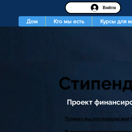
Войти
Дом
Кто мы есть
Курсы для 
Стипенд
Проект финансир
Почему мы это предлагаем?