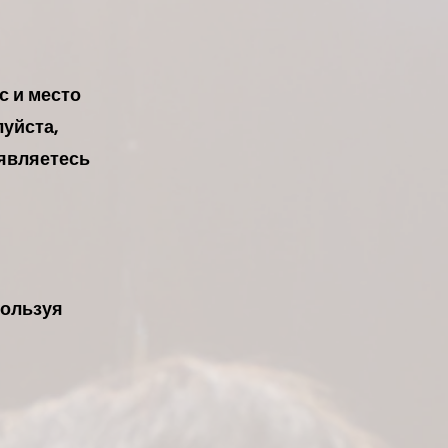
с и место
уйста,
 являетесь
пользуя