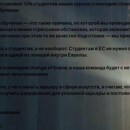
ставляем 10% студентов наших курсов стипендию Chang
бучения.
обучения — это также причина, по которой мы проводим
пасная и менее стрессовая обстановка, которая экономит
печивая при этом то же качество подготовки — мы при
 к студентам, а не наоборот. Студентам в ЕС не нужно
м в одной из локаций внутри Европы.
на стипендию Change of Scene, и наша команда будет с 
ваше прослушивание.
е, с чего начать карьеру в сфере искусств, я считаю, чт
получить направление для успешной карьеры и постоян
шивании.
,