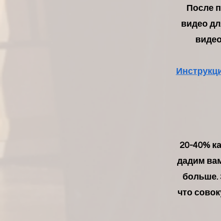
После 
видео дл
видео
Инструкци
20-40% к
дадим ва
больше. 
что сово