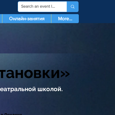
Онлайн-занятия
More...
тановки»
еатральной школой.