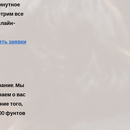
инутное
отрим все
нлайн-
ять заявки
вание. Мы
аем о вас
ие того,
00 фунтов