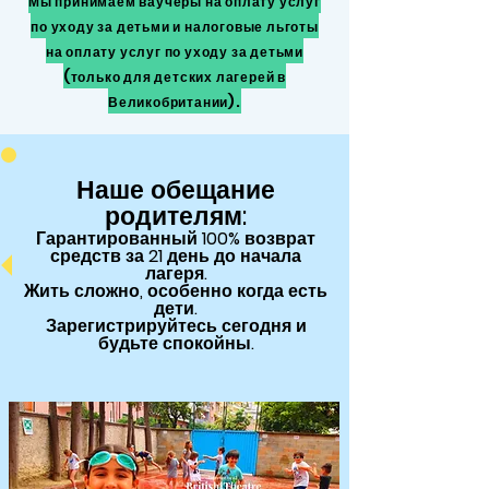
Мы принимаем ваучеры на оплату услуг
по уходу за детьми и налоговые льготы
на оплату услуг по уходу за детьми
(только для детских лагерей в
Великобритании).
Наше обещание
родителям:
Гарантированный
100% возврат
средств за 21 день до начала
лагеря.
Жить сложно, особенно когда есть
дети.
Зарегистрируйтесь сегодня и
будьте спокойны.