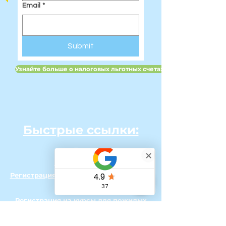
Email
*
Submit
Узнайте больше о налоговых льготных счетах для детей в Вели
Быстрые ссылки:
Дом
Наша команда
Регистрация на детские каникулярные
курсы
Регистрация на курсы для пожилых
людей на время каникул
Онлайн-занятия