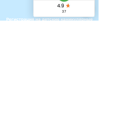
Дом
Наша команда
Регистрация на детские каникулярные
курсы
Регистрация на курсы для пожилых
людей на время каникул
Онлайн-занятия
Как зарегистрироваться на курсы в
Великобритании с помощью
программы Tax Free Childcare
Мой аккаунт - Программа
лояльности
Реферальная программа
Стипендии и финансирование в
рамках программы «Смена
обстановки»