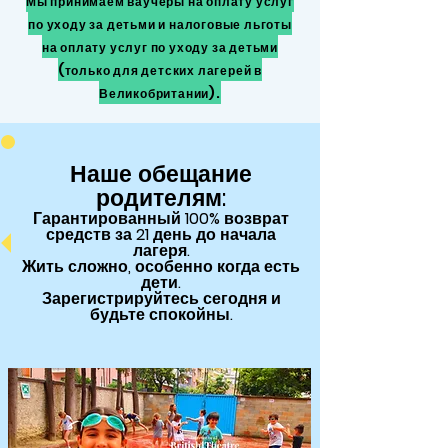
Мы принимаем ваучеры на оплату услуг
по уходу за детьми и налоговые льготы
на оплату услуг по уходу за детьми
(только для детских лагерей в
Великобритании).
Наше обещание
родителям:
Гарантированный
100% возврат
средств за 21 день до начала
лагеря.
Жить сложно, особенно когда есть
дети.
Зарегистрируйтесь сегодня и
будьте спокойны.