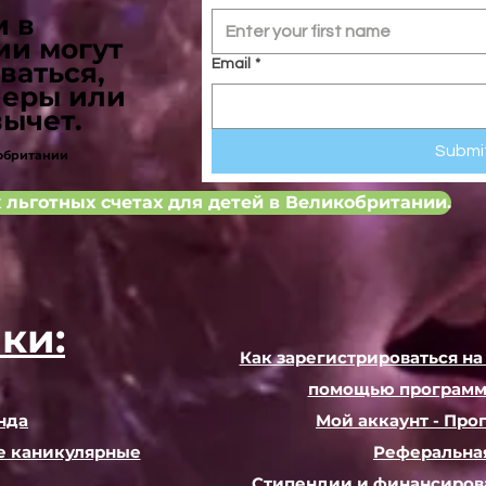
и в
ии могут
ваться,
Email
*
черы или
ычет.
Submi
кобритании
 льготных счетах для детей в Великобритании.
ки:
Как зарегистрироваться на
помощью программы 
нда
Мой аккаунт - Про
е каникулярные
Реферальна
Стипендии и финансиров