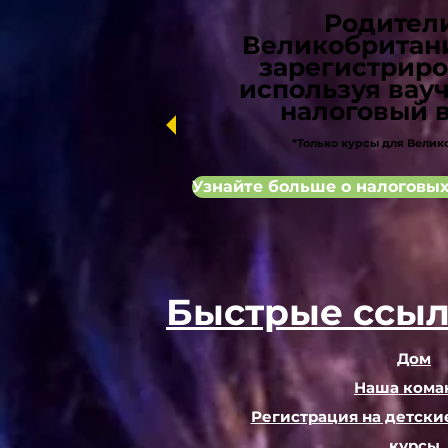
Родител
Великобритан
зарегистриро
используя вау
налоговый в
*Только курсы для Вели
Узнайте больше о налоговых
Быстрые ссыл
Дом
Наша кома
Регистрация на детски
курсы