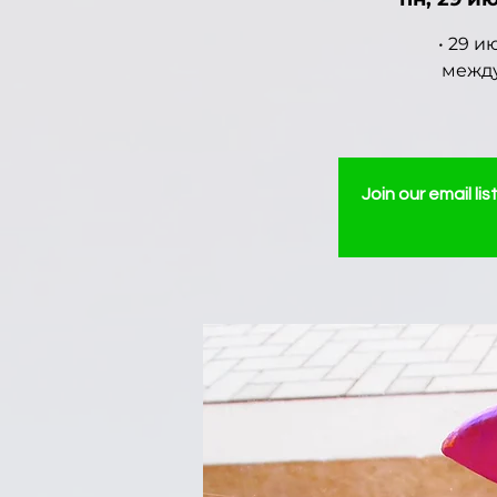
• 29 и
между
Join our email li