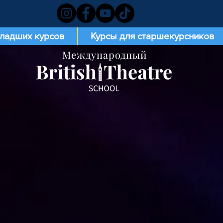
младших курсов
Курсы для старшекурсников
Международный