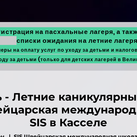
гистрация на пасхальные лагеря, а та
списки ожидания на летние лагеря
ры на оплату услуг по уходу за детьми и налого
оду за детьми (только для детских лагерей в Вел
ь - Летние каникулярны
вейцарская международ
SIS в Касселе
н.
  |  
SIS Швейцарская международная школа