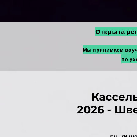
Открыта ре
Мы принимаем вауче
по ух
Кассел
2026 - Ш
пн, 29 ию