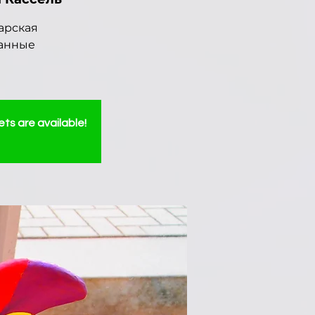
царская
ванные
ets are available!