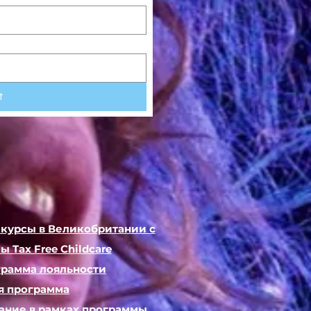
t
 курсы в Великобритании с
Tax Free Childcare
грамма лояльности
я программа
ание в рамках программы