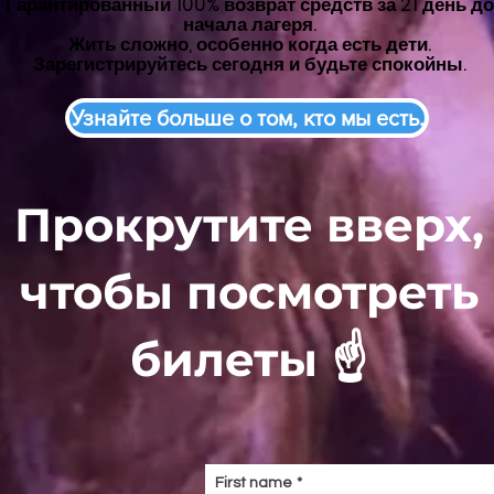
Гарантированный
100% возврат средств за 21 день до
начала лагеря.
Жить сложно, особенно когда есть дети.
Зарегистрируйтесь сегодня и будьте спокойны.
Узнайте больше о том, кто мы есть.
Прокрутите вверх,
чтобы посмотреть
билеты
☝️
First name
*