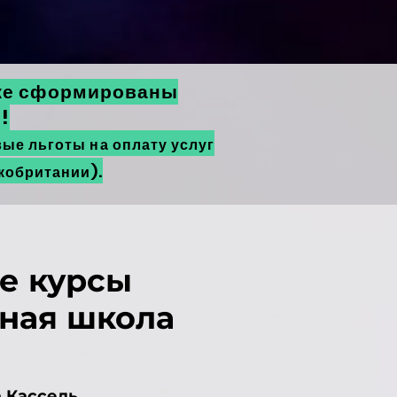
кже сформированы
!
вые льготы на оплату услуг
икобритании).
е курсы
ная школа
 Кассель