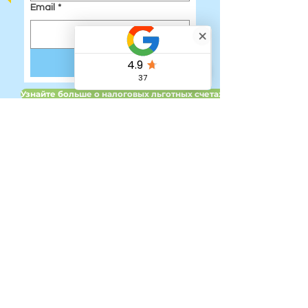
Email
*
Submit
Узнайте больше о налоговых льготных счетах для детей в Вели
Быстрые ссылки:
Дом
Наша команда
Регистрация на детские каникулярные
курсы
Регистрация на курсы для пожилых
людей на время каникул
Онлайн-занятия