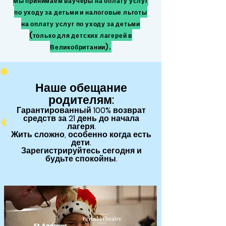
Мы принимаем ваучеры на оплату услуг
по уходу за детьми и налоговые льготы
на оплату услуг по уходу за детьми
(только для детских лагерей в
Великобритании).
Наше обещание
родителям:
Гарантированный
100% возврат
средств за 21 день до начала
лагеря.
Жить сложно, особенно когда есть
дети.
Зарегистрируйтесь сегодня и
будьте спокойны.