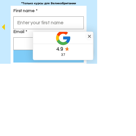
*Только курсы для Великобритании
First name
*
Email
*
Submit
Узнайте больше о налоговых льготных счетах для детей в Вели
Быстрые ссылки:
Дом
Наша команда
Регистрация на детские каникулярные