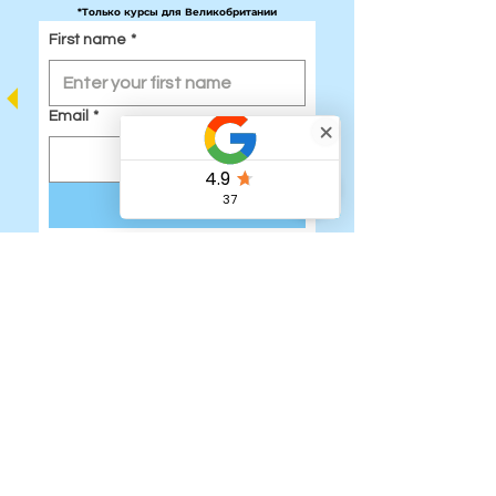
*Только курсы для Великобритании
First name
*
Email
*
Submit
Узнайте больше о налоговых льготных счетах для детей в Вели
Быстрые ссылки:
Дом
Наша команда
Регистрация на детские каникулярные