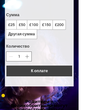
Сумма
£25
£50
£100
£150
£200
Другая сумма
Количество
К оплате
Родители в
Великобритании могут
зарегистрироваться,