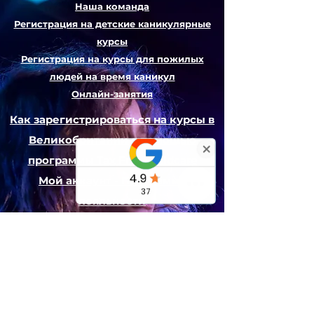
Наша команда
Регистрация на детские каникулярные
курсы
Регистрация на курсы для пожилых
людей на время каникул
Онлайн-занятия
Как зарегистрироваться на курсы в
Великобритании с помощью
программы Tax Free Childcare
Мой аккаунт - Программа
лояльности
Реферальная программа
Стипендии и финансирование в
рамках программы «Смена
обстановки»
Подкасты и социальные сети