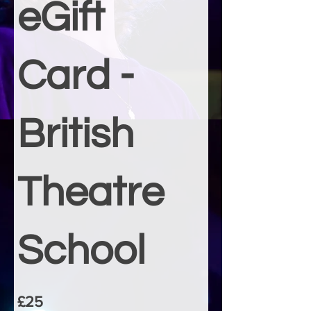
eGift
Card -
British
Theatre
School
£25