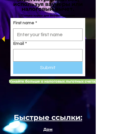
используя ваучеры или
налоговый вычет.
*Только курсы для Великобритании
First name
*
Email
*
Submit
Узнайте больше о налоговых льготных счетах для детей в Вели
Быстрые ссылки:
Дом